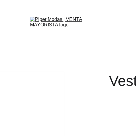
Inicio
Primavera Verano 27
Otoño Invierno 26
REBAJAS
Ayuda
Ves