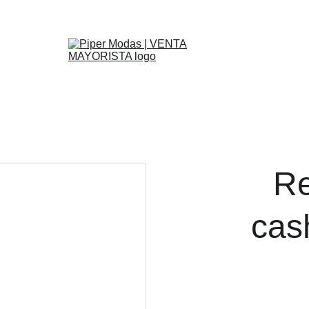
Inicio
Primavera Verano 27
Otoño Invierno 26
REBAJAS
Ayuda
Re
ca