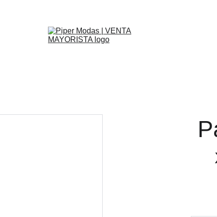
Inicio
Primavera Verano 27
Otoño Invierno 26
REBAJAS
Ayuda
P